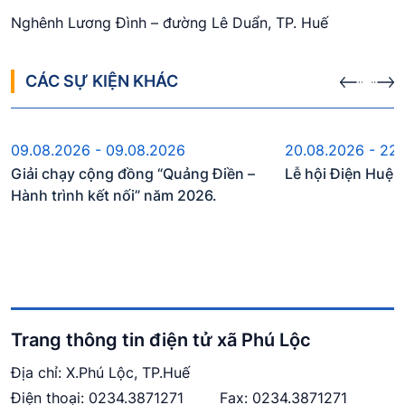
Nghênh Lương Đình – đường Lê Duẩn, TP. Huế
CÁC SỰ KIỆN KHÁC
Sự kiện sắp diễn ra
Sự kiện s
09.08.2026 - 09.08.2026
20.08.2026 - 22
Giải chạy cộng đồng “Quảng Điền –
Lễ hội Điện Huệ
Hành trình kết nối” năm 2026.
Trang thông tin điện tử xã Phú Lộc
Địa chỉ: X.Phú Lộc, TP.Huế
Điện thoại:
0234.3871271
Fax: 0234.3871271