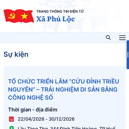
TRANG THÔNG TIN ĐIỆN TỬ
Xã Phú Lộc
Sự kiện
TỔ CHỨC TRIỂN LÃM “CỬU ĐỈNH TRIỀU
NGUYỄN” – TRẢI NGHIỆM DI SẢN BẰNG
CÔNG NGHỆ SỐ
Thời gian - địa điểm
22/04/2026
-
30/12/2026
Lầu Tàng Thơ, 344 Đinh Tiên Hoàng, TP Huế