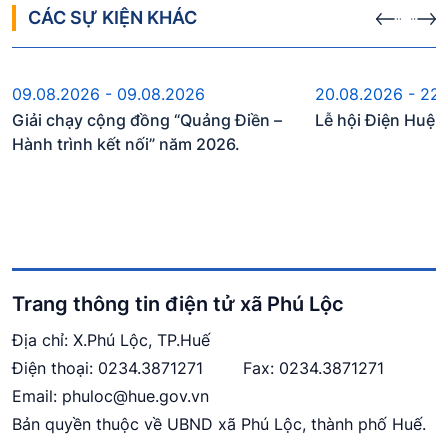
CÁC SỰ KIỆN KHÁC
Sự kiện sắp diễn ra
Sự kiện s
09.08.2026 - 09.08.2026
20.08.2026 - 22
Giải chạy cộng đồng “Quảng Điền –
Lễ hội Điện Huệ
Hành trình kết nối” năm 2026.
Trang thông tin điện tử xã Phú Lộc
Địa chỉ: X.Phú Lộc, TP.Huế
Điện thoại:
0234.3871271
Fax: 0234.3871271
Email:
phuloc@hue.gov.vn
Bản quyền thuộc về UBND xã Phú Lộc, thành phố Huế.