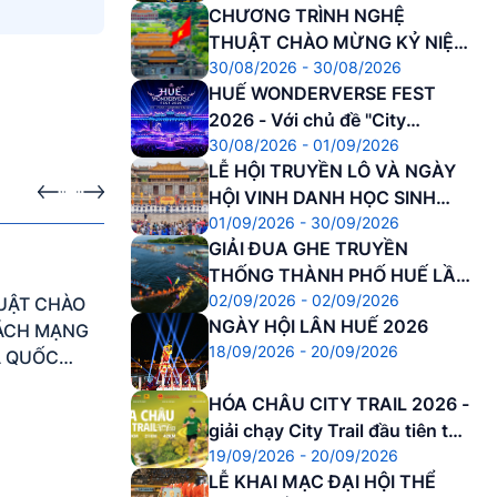
CHƯƠNG TRÌNH NGHỆ
THUẬT CHÀO MỪNG KỶ NIỆM
30/08/2026 - 30/08/2026
81 NĂM CÁCH MẠNG THÁNG
HUẾ WONDERVERSE FEST
8 THÀNH CÔNG VÀ QUỐC
2026 - Với chủ đề "City
KHÁNH NƯỚC CNXHCN VIỆT
30/08/2026 - 01/09/2026
Awakening – Đánh thức Di
NAM
LỄ HỘI TRUYỀN LÔ VÀ NGÀY
sản"
HỘI VINH DANH HỌC SINH
01/09/2026 - 30/09/2026
DANH DỰ
ra
Sự kiện sắp diễn ra
GIẢI ĐUA GHE TRUYỀN
30.08.2026 - 01.09.2026
THỐNG THÀNH PHỐ HUẾ LẦN
02/09/2026 - 02/09/2026
THỨ 37 NĂM 2026
UẬT CHÀO
HUẾ WONDERVERSE FEST 2026 - Với
NGÀY HỘI LÂN HUẾ 2026
CÁCH MẠNG
chủ đề "City Awakening – Đánh thức Di
18/09/2026 - 20/09/2026
À QUỐC
sản"
ỆT NAM
HÓA CHÂU CITY TRAIL 2026 -
giải chạy City Trail đầu tiên tại
19/09/2026 - 20/09/2026
Cố đô
LỄ KHAI MẠC ĐẠI HỘI THỂ