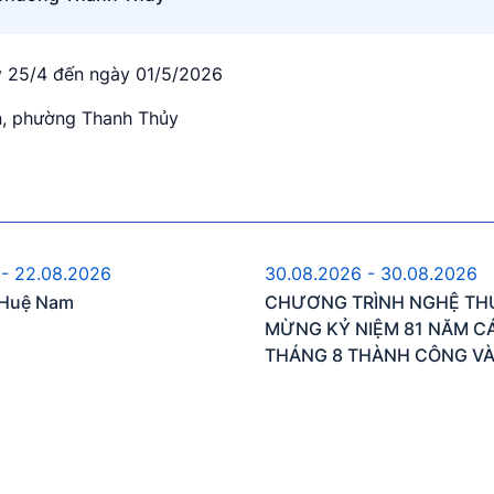
ày 25/4 đến ngày 01/5/2026
n, phường Thanh Thủy
ự kiện sắp diễn ra
Sự kiện sắp diễn 
 - 22.08.2026
30.08.2026 - 30.08.2026
n Huệ Nam
CHƯƠNG TRÌNH NGHỆ TH
MỪNG KỶ NIỆM 81 NĂM 
THÁNG 8 THÀNH CÔNG V
KHÁNH NƯỚC CNXHCN VI