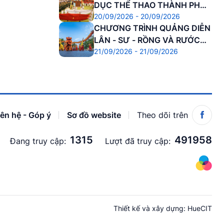
DỤC THỂ THAO THÀNH PHỐ
20/09/2026 - 20/09/2026
HUẾ
CHƯƠNG TRÌNH QUẢNG DIỄN
LÂN - SƯ - RỒNG VÀ RƯỚC
21/09/2026 - 21/09/2026
ĐÈN TRUNG THU
iên hệ - Góp ý
Sơ đồ website
Theo dõi trên
1315
491958
Đang truy cập:
Lượt đã truy cập:
Thiết kế và xây dựng:
HueCIT