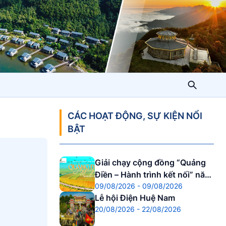
CÁC HOẠT ĐỘNG, SỰ KIỆN NỔI
BẬT
Giải chạy cộng đồng “Quảng
Điền – Hành trình kết nối” năm
09/08/2026 - 09/08/2026
2026.
Lễ hội Điện Huệ Nam
20/08/2026 - 22/08/2026