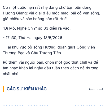
Có một cuộc hẹn rất nhẹ đang chờ bạn bên dòng
Hương Giang: vài giai điệu mộc mạc, bãi cỏ ven sông,
gió chiều và sắc hoàng hôn rất Huế.
“Đi Mô, Nghe Chi?” số 03 diễn ra vào:
- 17h30, Thứ Hai ngày 18/5/2026
- Tại khu vực bờ sông Hương, đoạn giữa Công viên
Thương Bạc và Cầu Trường Tiền.
Rủ thêm vài người bạn, chọn một góc thật chill và để
âm nhạc khép lại ngày đầu tuần theo cách dễ thương
nhất nhé
CÁC SỰ KIỆN KHÁC
Sự kiện sắp diễn ra
Sự kiện s