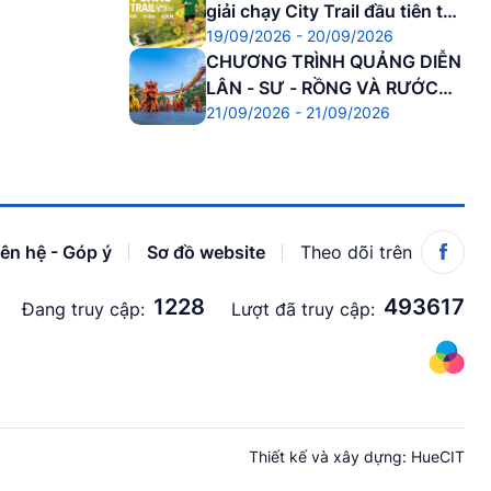
giải chạy City Trail đầu tiên tại
19/09/2026 - 20/09/2026
Cố đô
CHƯƠNG TRÌNH QUẢNG DIỄN
LÂN - SƯ - RỒNG VÀ RƯỚC
21/09/2026 - 21/09/2026
ĐÈN TRUNG THU
iên hệ - Góp ý
Sơ đồ website
Theo dõi trên
1228
493617
Đang truy cập:
Lượt đã truy cập:
Thiết kế và xây dựng:
HueCIT