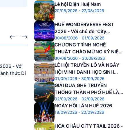
Lễ hội Điện Huệ Nam
20/08/2026 - 22/08/2026
HUẾ WONDERVERSE FEST
2026 - Với chủ đề "City
30/08/2026 - 01/09/2026
Awakening – Đánh thức Di
CHƯƠNG TRÌNH NGHỆ
sản"
ra
Sự kiện sắp diễn ra
THUẬT CHÀO MỪNG KỶ NIỆM
30.08.2026 - 30.08.2026
30/08/2026 - 30/08/2026
81 NĂM CÁCH MẠNG THÁNG
LỄ HỘI TRUYỀN LÔ VÀ NGÀY
8 THÀNH CÔNG VÀ QUỐC
026 - Với
CHƯƠNG TRÌNH NGHỆ THUẬT CHÀO
HỘI VINH DANH HỌC SINH
KHÁNH NƯỚC CNXHCN VIỆT
Đánh thức Di
MỪNG KỶ NIỆM 81 NĂM CÁCH MẠNG
01/09/2026 - 30/09/2026
DANH DỰ
NAM
THÁNG 8 THÀNH CÔNG VÀ QUỐC
GIẢI ĐUA GHE TRUYỀN
KHÁNH NƯỚC CNXHCN VIỆT NAM
THỐNG THÀNH PHỐ HUẾ LẦN
02/09/2026 - 02/09/2026
THỨ 37 NĂM 2026
NGÀY HỘI LÂN HUẾ 2026
18/09/2026 - 20/09/2026
HÓA CHÂU CITY TRAIL 2026 -