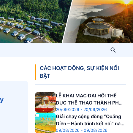
CÁC HOẠT ĐỘNG, SỰ KIỆN NỔI
BẬT
LỄ KHAI MẠC ĐẠI HỘI THỂ
ày
DỤC THỂ THAO THÀNH PHỐ
20/09/2026 - 20/09/2026
HUẾ
Giải chạy cộng đồng “Quảng
Điền – Hành trình kết nối” năm
09/08/2026 - 09/08/2026
2026.