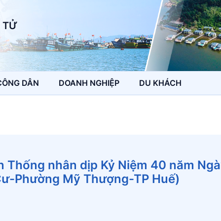
 TỬ
CÔNG DÂN
DOANH NGHIỆP
DU KHÁCH
n Thống nhân dịp Kỷ Niệm 40 năm Ng
Cư-Phường Mỹ Thượng-TP Huế)