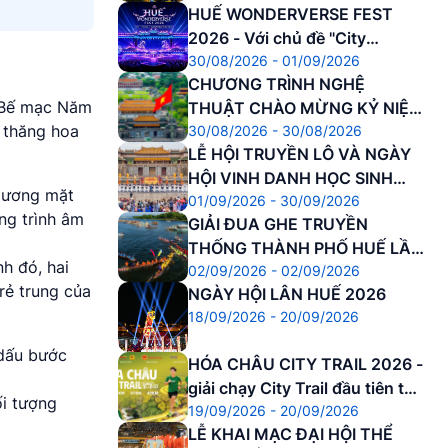
HUẾ WONDERVERSE FEST
2026 - Với chủ đề "City
30/08/2026 - 01/09/2026
Awakening – Đánh thức Di
CHƯƠNG TRÌNH NGHỆ
sản"
ễ Bế mạc Năm
THUẬT CHÀO MỪNG KỶ NIỆM
 thăng hoa
30/08/2026 - 30/08/2026
81 NĂM CÁCH MẠNG THÁNG
LỄ HỘI TRUYỀN LÔ VÀ NGÀY
8 THÀNH CÔNG VÀ QUỐC
HỘI VINH DANH HỌC SINH
KHÁNH NƯỚC CNXHCN VIỆT
 gương mặt
01/09/2026 - 30/09/2026
DANH DỰ
NAM
ng trình âm
GIẢI ĐUA GHE TRUYỀN
THỐNG THÀNH PHỐ HUẾ LẦN
h đó, hai
02/09/2026 - 02/09/2026
THỨ 37 NĂM 2026
rẻ trung của
NGÀY HỘI LÂN HUẾ 2026
18/09/2026 - 20/09/2026
 dấu bước
HÓA CHÂU CITY TRAIL 2026 -
giải chạy City Trail đầu tiên tại
ối tượng
19/09/2026 - 20/09/2026
Cố đô
LỄ KHAI MẠC ĐẠI HỘI THỂ