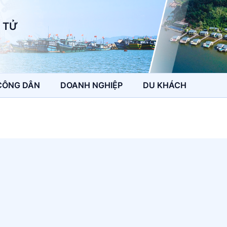
 TỬ
CÔNG DÂN
DOANH NGHIỆP
DU KHÁCH