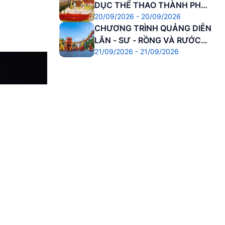
DỤC THỂ THAO THÀNH PHỐ
20/09/2026 - 20/09/2026
HUẾ
CHƯƠNG TRÌNH QUẢNG DIỄN
LÂN - SƯ - RỒNG VÀ RƯỚC
21/09/2026 - 21/09/2026
ĐÈN TRUNG THU