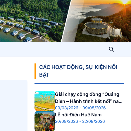
CÁC HOẠT ĐỘNG, SỰ KIỆN NỔI
BẬT
Giải chạy cộng đồng “Quảng
Điền – Hành trình kết nối” năm
09/08/2026 - 09/08/2026
2026.
Lễ hội Điện Huệ Nam
20/08/2026 - 22/08/2026