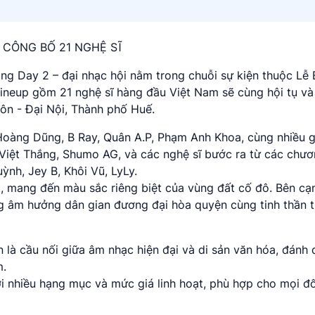
 CÔNG BỐ 21 NGHỆ SĨ
ng Day 2 – đại nhạc hội nằm trong chuỗi sự kiện thuộc L
lineup gồm 21 nghệ sĩ hàng đầu Việt Nam sẽ cùng hội tụ và
n - Đại Nội, Thành phố Huế.
 Hoàng Dũng, B Ray, Quân A.P, Phạm Anh Khoa, cùng nhiều
m Việt Thắng, Shumo AG, và các nghệ sĩ bước ra từ các chươ
nh, Jey B, Khôi Vũ, LyLy.
 mang đến màu sắc riêng biệt của vùng đất cố đô. Bên cạn
g âm hưởng dân gian đương đại hòa quyện cùng tinh thần t
 là cầu nối giữa âm nhạc hiện đại và di sản văn hóa, đánh
m.
i nhiều hạng mục và mức giá linh hoạt, phù hợp cho mọi đ