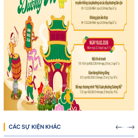
CÁC SỰ KIỆN KHÁC
Sự kiện sắp diễn ra
Sự kiện s